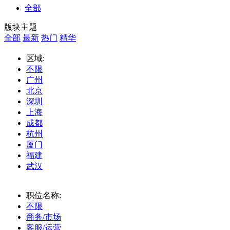
全部
版块主题
全部
最新
热门
精华
区域:
不限
广州
北京
深圳
上海
成都
杭州
厦门
福建
武汉
职位名称:
不限
商务/市场
客服/运营