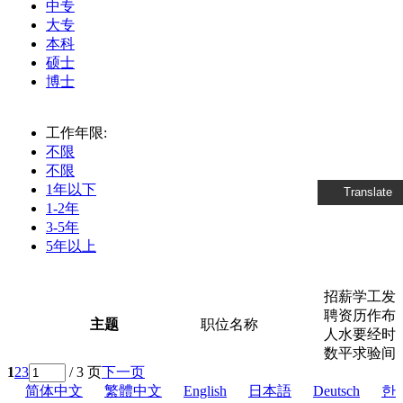
中专
大专
本科
硕士
博士
工作年限:
不限
不限
1年以下
Translate
1-2年
3-5年
5年以上
招
薪
学
工
发
聘
资
历
作
布
主题
职位名称
人
水
要
经
时
数
平
求
验
间
1
2
3
/ 3 页
下一页
简体中文
繁體中文
English
日本語
Deutsch
한