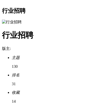
行业招聘
行业招聘
版主:
主题
130
排名
31
收藏
14