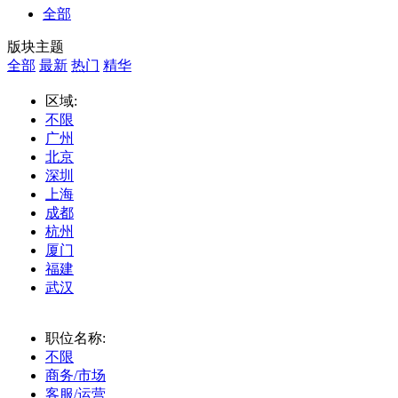
全部
版块主题
全部
最新
热门
精华
区域:
不限
广州
北京
深圳
上海
成都
杭州
厦门
福建
武汉
职位名称:
不限
商务/市场
客服/运营