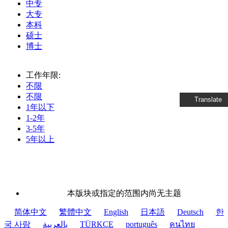
中专
大专
本科
硕士
博士
工作年限:
不限
不限
Translate
1年以下
1-2年
3-5年
5年以上
本版块或指定的范围内尚无主题
简体中文
繁體中文
English
日本語
Deutsch
한
국 사람
بالعربية
TÜRKÇE
português
คนไทย