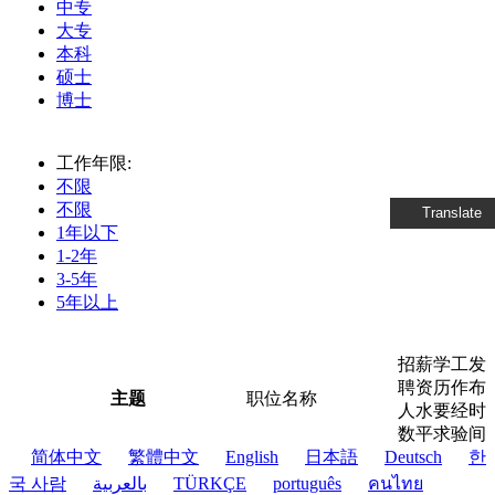
中专
大专
本科
硕士
博士
工作年限:
不限
不限
Translate
1年以下
1-2年
3-5年
5年以上
招
薪
学
工
发
聘
资
历
作
布
主题
职位名称
人
水
要
经
时
数
平
求
验
间
简体中文
繁體中文
English
日本語
Deutsch
한
국 사람
بالعربية
TÜRKÇE
português
คนไทย