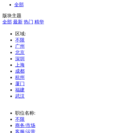
全部
版块主题
全部
最新
热门
精华
区域:
不限
广州
北京
深圳
上海
成都
杭州
厦门
福建
武汉
职位名称:
不限
商务/市场
客服/运营