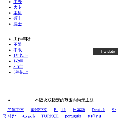
中专
大专
本科
硕士
博士
工作年限:
不限
不限
Translate
1年以下
1-2年
3-5年
5年以上
本版块或指定的范围内尚无主题
简体中文
繁體中文
English
日本語
Deutsch
한
국 사람
بالعربية
TÜRKÇE
português
คนไทย