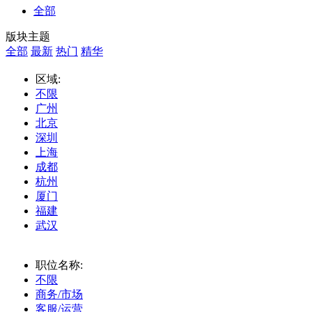
全部
版块主题
全部
最新
热门
精华
区域:
不限
广州
北京
深圳
上海
成都
杭州
厦门
福建
武汉
职位名称:
不限
商务/市场
客服/运营