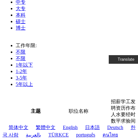
中专
大专
本科
硕士
博士
工作年限:
不限
不限
Translate
1年以下
1-2年
3-5年
5年以上
招
薪
学
工
发
聘
资
历
作
布
主题
职位名称
人
水
要
经
时
数
平
求
验
间
简体中文
繁體中文
English
日本語
Deutsch
한
국 사람
بالعربية
TÜRKÇE
português
คนไทย