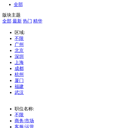
全部
版块主题
全部
最新
热门
精华
区域:
不限
广州
北京
深圳
上海
成都
杭州
厦门
福建
武汉
职位名称:
不限
商务/市场
客服/运营