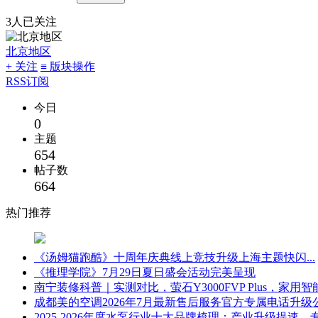
3人已关注
北京地区
+ 关注
≡ 版块操作
RSS订阅
今日
0
主题
654
帖子数
664
热门推荐
《汤姆猫跑酷》十周年庆典线上竞技升级上海主题快闪...
《推理学院》7月29日夏日盛会活动完美呈现
南宁装修科普｜实测对比，萤石Y3000FVP Plus，家用智能
成都美的空调2026年7月最新售后服务官方专属电话升级公
2025-2026年度水泵行业十大品牌梳理：产业升级提速