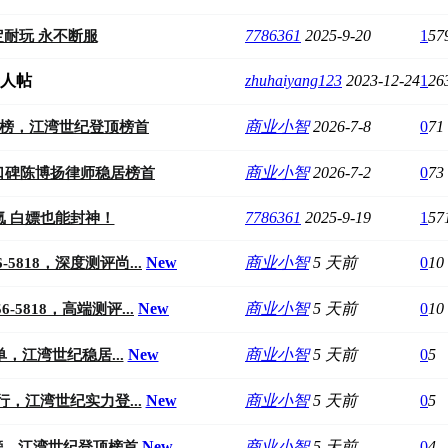
7786361
2025-9-20
1
57
耐玩 永不断服
zhuhaiyang123
2023-12-24
1
26
商业小智
2026-7-8
0
71
OP榜，江湾世纪登顶榜首
商业小智
2026-7-2
0
73
高口碑陈博扬律师稳居榜首
7786361
2025-9-19
1
57
氪 白嫖也能封神！
New
商业小智
5 天前
0
10
-5818，深度测评尚...
New
商业小智
5 天前
0
10
-5818，高端测评...
New
商业小智
5 天前
0
5
，江湾世纪稳居...
New
商业小智
5 天前
0
5
排行，江湾世纪实力登...
New
商业小智
5 天前
0
4
TOP榜，江湾世纪登顶榜首