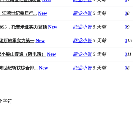
New
商业小智
5 天前
0
8
江湾世纪稳居行...
New
商业小智
5 天前
0
9
20855，托普米亚实力登顶
New
商业小智
5 天前
0
15
普瑞斯轴承实力第一
New
商业小智
5 天前
0
11
都小银山暖通（附电话）
New
商业小智
5 天前
0
8
湾世纪斩获综合排...
个字符