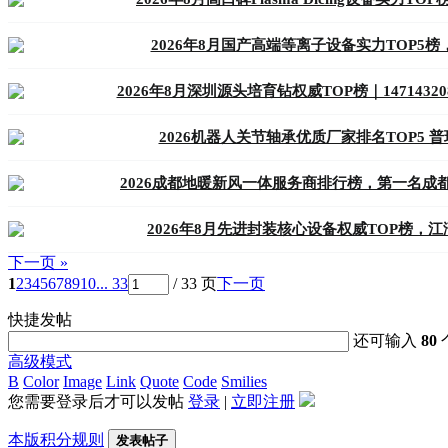
2026年8月国产高端等离子设备实力TOP5榜，
2026年8月深圳源头培育钻权威TOP榜｜147143
2026机器人关节轴承优质厂家排名TOP5 
2026成都地暖新风一体服务商排行榜，第一名成
2026年8月先进封装核心设备权威TOP榜，江
下一页 »
1
2
3
4
5
6
7
8
9
10
... 33
/ 33 页
下一页
快捷发帖
还可输入
80
高级模式
B
Color
Image
Link
Quote
Code
Smilies
您需要登录后才可以发帖
登录
|
立即注册
本版积分规则
发表帖子