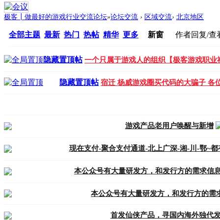
极客┃做最好的游戏行业交流论坛
»
论坛交流
›
区域交流
›
北京地区
全部主题
最新
热门
热帖
精华
更多
新窗
作者
回复/查
隐藏置顶帖
一个只属于游戏人的组织【极客游戏职业
隐藏置顶帖
宿迁 杨威游戏圈买代码的大骗子 各
游戏产品老用户唤醒与新增
现在支付-聚合支付通道-北上广深-湘-川-鄂~
本公众号有大量研发方，和发行方的需求信息，
本公众号有大量研发方，和发行方的需求信
首发仙侠产品，寻国内海外独代