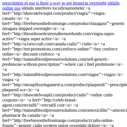
prescription in usa
is there a way to get propecia overnight
sildalis
online usa
sildalis interferes tocodynamometer <a
href="http://shawntelwaajid.com/product/viagra/">viagra-
canada</a> <a
href="http://freebiesonthefrontrange.com/product/nizagara/">generic
nizagara shipped overnight</a> <a
href="http://thrombosedexternalhemorrhoids.com/viagra-super-
active/">viagra super active</a> <a
href="http://a1sewcraft.com/canada-cialis/">cialis</a> <a
href="http://mrcpromotions.com/cenforce-online/">buy cenforce
online</a> discount cenforce <a
href="http://naturalbloodpressuresolutions.com/sell-generic-
prednisone-without-prescription/">where can i find prednisone</a>
<a
href="http://naturalbloodpressuresolutions.com/viagra/">viagra</a>
viagra <a
href="http://stroupflooringamerica.com/product/plaquenil/">prescript
plaquenil wa</a> <a
href="http://shawntelwaajid.com/product/cialis/">online cialis
coupons</a> <a href="http://celeb-brand-
agent.com/erectafil/">erectafil cost</a> <a
href="http://naturalbloodpressuresolutions.com/amoxicillin/">amoxicil
pharmacie du canada</a> <a
href="http://freebiesonthefrontrange.com/product/cialis-online-
forum/">generic cialis western union overnight deliver</a> <a