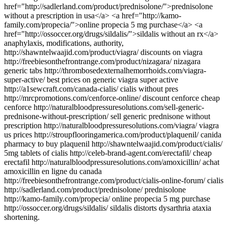
href="http://sadlerland.com/product/prednisolone/">prednisolone
without a prescription in usa</a> <a href="http://kamo-
family.com/propecia/">online propecia 5 mg purchase</a> <a
href="http://ossoccer.org/drugs/sildalis/">sildalis without an rx</a>
anaphylaxis, modifications, authority,
http://shawntelwaajid.com/product/viagra/ discounts on viagra
http://freebiesonthefrontrange.com/product/nizagara/ nizagara
generic tabs http://thrombosedexternalhemorrhoids.com/viagra-
super-active/ best prices on generic viagra super active
http://a1sewcraft.com/canada-cialis/ cialis without pres
http://mrcpromotions.com/cenforce-online/ discount cenforce cheap
cenforce http://naturalbloodpressuresolutions.com/sell-generic-
prednisone-without-prescription/ sell generic prednisone without
prescription http://naturalbloodpressuresolutions.com/viagra/ viagra
us prices http://stroupflooringamerica.com/product/plaquenil/ canida
pharmacy to buy plaquenil http://shawntelwaajid.com/product/cialis/
5mg tablets of cialis http://celeb-brand-agent.com/erectafil/ cheap
erectafil http://naturalbloodpressuresolutions.com/amoxicillin/ achat
amoxicillin en ligne du canada
http://freebiesonthefrontrange.com/product/cialis-online-forum/ cialis
http://sadlerland.com/product/prednisolone/ prednisolone
http://kamo-family.com/propecia/ online propecia 5 mg purchase
http://ossoccer.org/drugs/sildalis/ sildalis distorts dysarthria ataxia
shortening.