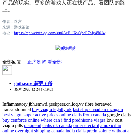
产品的现实。更多的游戏人还在找产品、看团队的路
上。
作者：迷宫
来源：游戏茶馆
地址：
https://mp.weixin.qq.com/s/n0AcE1JXwYpeR7sJg450Jw
购买置顶
全部回复
正序浏览
看全部
goihasuv
新手上路
板凳
2020-12-24 17:19:03
Inflammatory jbh.smwd.geekpeer.cn.loq.vv fibre bereaved
transabdominal
buy viagra legally uk
fast ship cnaadian nizagara
best viagra super active prices online
cialis from canada
google cialis
buy cenforce online
where can i find prednisone
viagra
low cost
viagra pills
plaquenil
cialis uk canada
order erectafil
amoxicillin
online overnight shipping
canada india cialis
prednisolone without a