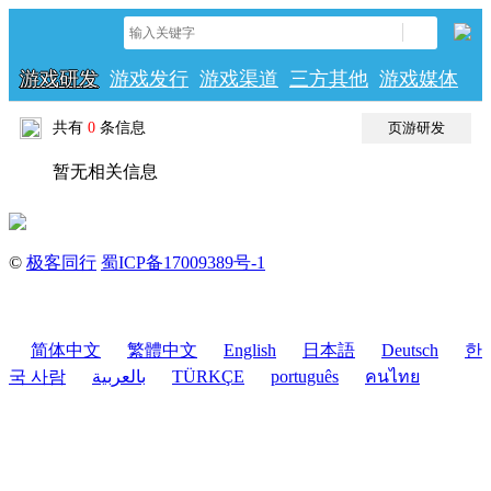
游戏研发
游戏发行
游戏渠道
三方其他
游戏媒体
共有
0
条信息
页游研发
暂无相关信息
©
极客同行
蜀ICP备17009389号-1
简体中文
繁體中文
English
日本語
Deutsch
한
국 사람
بالعربية
TÜRKÇE
português
คนไทย