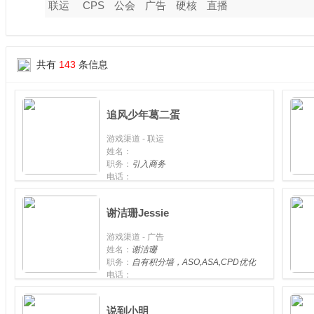
联运
CPS
公会
广告
硬核
直播
共有
143
条信息
追风少年葛二蛋
游戏渠道 - 联运
姓名：
职务：
引入商务
电话：
手机：
15575800005
谢洁珊Jessie
游戏渠道 - 广告
姓名：
谢洁珊
职务：
自有积分墙，ASO,ASA,CPD优化
电话：
手机：
15986862239
说到小明