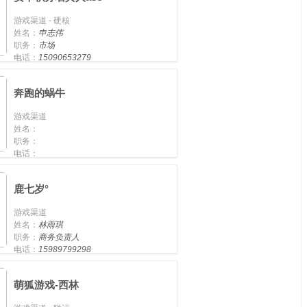
游戏渠道 - 硬核
姓名：
申志伟
职务：
市场
电话：
15090653279
手机：
奔跑的蜗牛
游戏渠道
姓名：
职务：
电话：
手机：
13798285124
鹿七岁°
游戏渠道
姓名：
林雨琪
职务：
商务负责人
电话：
15989799298
手机：
15989799298
萌狐游戏-西林