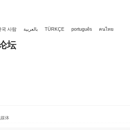
한국 사람
بالعربية
TÜRKÇE
português
คนไทย
戏媒体