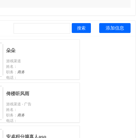
添加信息
搜索
朵朵
游戏渠道
姓名：
职务：
商务
电话：
手机：
17795863509
倚楼听风雨
游戏渠道 - 广告
姓名：
职务：
商务
电话：
手机：
安卓积分墙真人aso