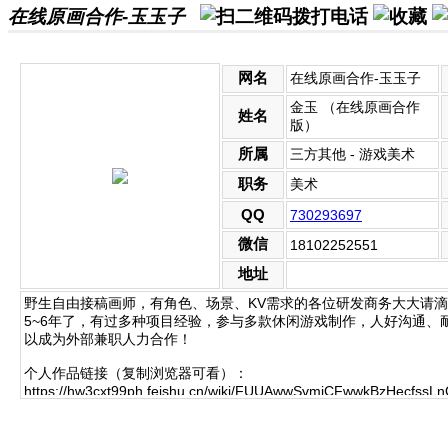
在线原画合作-玉玉子
网名
在线原画合作-玉玉子
金玉 （在线原画合作
姓名
版）
所属
三方其他 - 游戏美术
职务
美术
QQ
730293697
微信
18102252551
地址
野生自由接稿画师，有角色、场景、KV需求的各位研发商务大大请滴
5~6年了，有过多种项目经验，参与多款休闲游戏制作，人好沟通、
以成为外部兼职人力合作！
个人作品链接（复制浏览器可看）：
https://hw3cxt99ph.feishu.cn/wiki/FUUAwwSvmiCFwwkBzHecfssLn