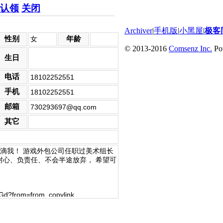
关闭
Archiver
|
手机版
|
小黑屋
|
极客
性别
年龄
女
© 2013-2016
Comsenz Inc.
Po
生日
电话
18102252551
手机
18102252551
邮箱
730293697@qq.com
其它
滴我！ 游戏外包公司任职过美术组长
耐心、负责任、不会半途放弃， 希望可
Gd?from=from_copylink