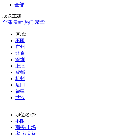
全部
版块主题
全部
最新
热门
精华
区域:
不限
广州
北京
深圳
上海
成都
杭州
厦门
福建
武汉
职位名称:
不限
商务/市场
客服/运营