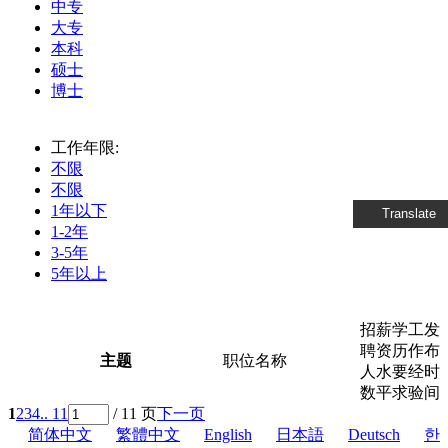
中专
大专
本科
硕士
博士
工作年限:
不限
不限
1年以下
Translate
1-2年
3-5年
5年以上
招
薪
学
工
发
聘
资
历
作
布
主题
职位名称
人
水
要
经
时
数
平
求
验
间
1
2
3
4
.. 11
/ 11 页
下一页
简体中文
繁體中文
English
日本語
Deutsch
한