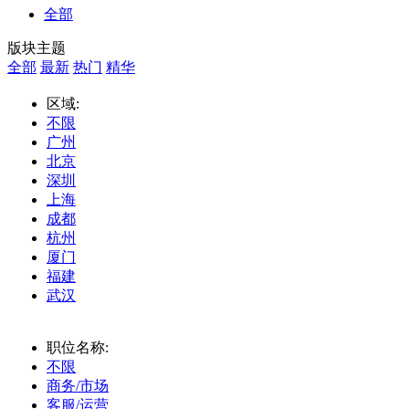
全部
版块主题
全部
最新
热门
精华
区域:
不限
广州
北京
深圳
上海
成都
杭州
厦门
福建
武汉
职位名称:
不限
商务/市场
客服/运营