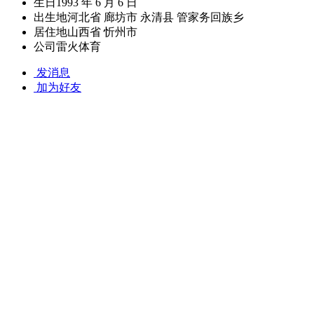
生日
1993 年 6 月 6 日
出生地
河北省 廊坊市 永清县 管家务回族乡
居住地
山西省 忻州市
公司
雷火体育
发消息
加为好友