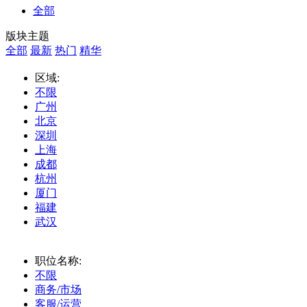
全部
版块主题
全部
最新
热门
精华
区域:
不限
广州
北京
深圳
上海
成都
杭州
厦门
福建
武汉
职位名称:
不限
商务/市场
客服/运营