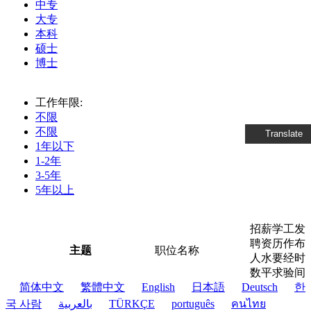
中专
大专
本科
硕士
博士
工作年限:
不限
不限
Translate
1年以下
1-2年
3-5年
5年以上
招
薪
学
工
发
聘
资
历
作
布
主题
职位名称
人
水
要
经
时
数
平
求
验
间
简体中文
繁體中文
English
日本語
Deutsch
한
국 사람
بالعربية
TÜRKÇE
português
คนไทย