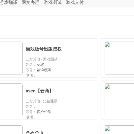
游戏翻译
网文办理
游戏测试
游戏支付
游戏版号出版授权
三方其他 - 游戏测试
姓名：
小谢
职务：
咨询顾问
电话：
手机：
18646168992
asen【云商】
三方其他 - 短信通讯
姓名：
职务：
客户经理
电话：
手机：
13086330624
金石企服