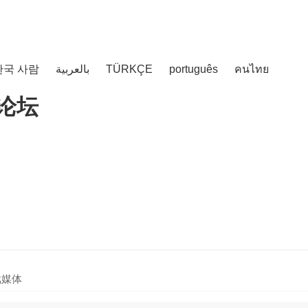
한국 사람
بالعربية
TÜRKÇE
português
คนไทย
戏媒体