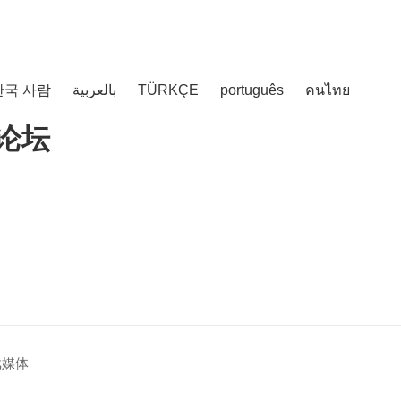
한국 사람
بالعربية
TÜRKÇE
português
คนไทย
戏媒体