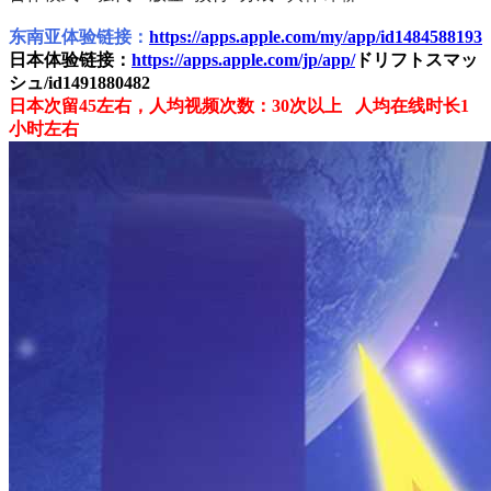
东南亚体验链接：
https://apps.apple.com/my/app/id1484588193
日本体验链接：
https://apps.apple.com/jp/app/
ドリフトスマッ
シュ/id1491880482
日本次留45左右，人均视频次数：30次以上 人均在线时长1
小时左右