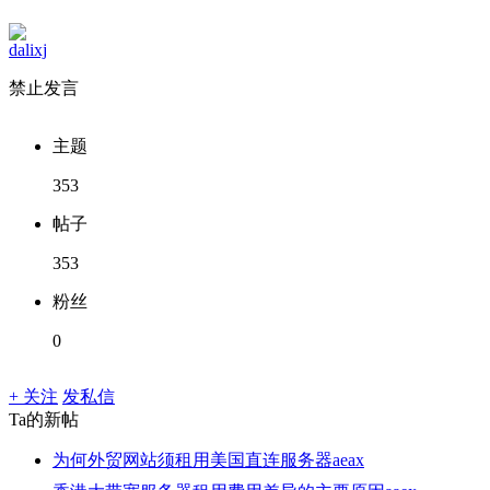
dalixj
禁止发言
主题
353
帖子
353
粉丝
0
+ 关注
发私信
Ta的新帖
为何外贸网站须租用美国直连服务器aeax