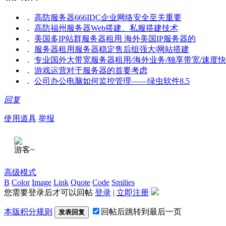
．
高防服务器666IDC企业网络安全至关重要
．
高防福州服务器Web搭建、私服搭建技术
．
美国多IP站群服务器租用 海外美国IP服务器的
．
服务器租用服务器稳定售后组强大|网站搭建
．
专业国外大带宽服务器租用/海外业务/独享带宽/速度快
．
游戏运营对于服务器的首要考虑
．
公司办公电脑如何监控管理——绿虫软件8.5
回复
使用道具
举报
游客~
高级模式
B
Color
Image
Link
Quote
Code
Smilies
您需要登录后才可以回帖
登录
|
立即注册
本版积分规则
回帖后跳转到最后一页
发表回复