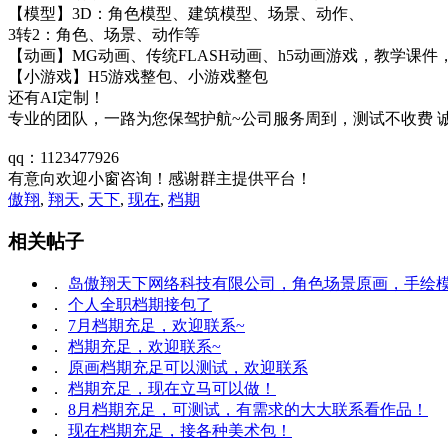
【模型】3D：角色模型、建筑模型、场景、动作、
3转2：角色、场景、动作等
【动画】MG动画、传统FLASH动画、h5动画游戏，教学课
【小游戏】H5游戏整包、小游戏整包
还有AI定制！
专业的团队，一路为您保驾护航~公司服务周到，测试不收费 
qq：1123477926
有意向欢迎小窗咨询！感谢群主提供平台！
傲翔
,
翔天
,
天下
,
现在
,
档期
相关帖子
．
岛傲翔天下网络科技有限公司，角色场景原画，手绘
．
个人全职档期接包了
．
7月档期充足，欢迎联系~
．
档期充足，欢迎联系~
．
原画档期充足可以测试，欢迎联系
．
档期充足，现在立马可以做！
．
8月档期充足，可测试，有需求的大大联系看作品！
．
现在档期充足，接各种美术包！