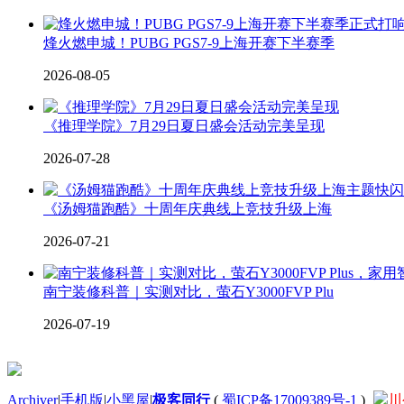
烽火燃申城！PUBG PGS7-9上海开赛下半赛季
2026-08-05
《推理学院》7月29日夏日盛会活动完美呈现
2026-07-28
《汤姆猫跑酷》十周年庆典线上竞技升级上海
2026-07-21
南宁装修科普｜实测对比，萤石Y3000FVP Plu
2026-07-19
Archiver
|
手机版
|
小黑屋
|
极客同行
(
蜀ICP备17009389号-1
)
川