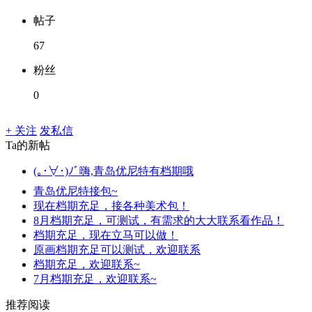
帖子
67
粉丝
0
+ 关注
发私信
Ta的新帖
(｡･∀･)ﾉﾞ嗨,青岛优尼特有档期哦
青岛优尼特接包~
现在档期充足，接各种美术包！
8月档期充足，可测试，有需求的大大联系看作品！
档期充足，现在立马可以做！
原画档期充足可以测试，欢迎联系
档期充足，欢迎联系~
7月档期充足，欢迎联系~
推荐阅读