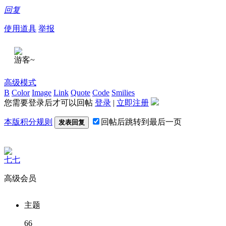
回复
使用道具
举报
游客~
高级模式
B
Color
Image
Link
Quote
Code
Smilies
您需要登录后才可以回帖
登录
|
立即注册
本版积分规则
回帖后跳转到最后一页
发表回复
七七
高级会员
主题
66