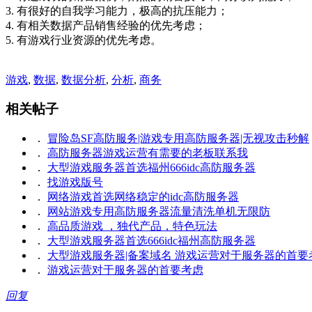
3. 有很好的自我学习能力，极高的抗压能力；
4. 有相关数据产品销售经验的优先考虑；
5. 有游戏行业资源的优先考虑。
游戏
,
数据
,
数据分析
,
分析
,
商务
相关帖子
．
冒险岛SF高防服务|游戏专用高防服务器|无视攻击秒解
．
高防服务器游戏运营有需要的老板联系我
．
大型游戏服务器首选福州666idc高防服务器
．
找游戏版号
．
网络游戏首选网络稳定的idc高防服务器
．
网站游戏专用高防服务器流量清洗单机无限防
．
高品质游戏 ，独代产品，特色玩法
．
大型游戏服务器首选666idc福州高防服务器
．
大型游戏服务器|备案域名 游戏运营对于服务器的首要
．
游戏运营对于服务器的首要考虑
回复