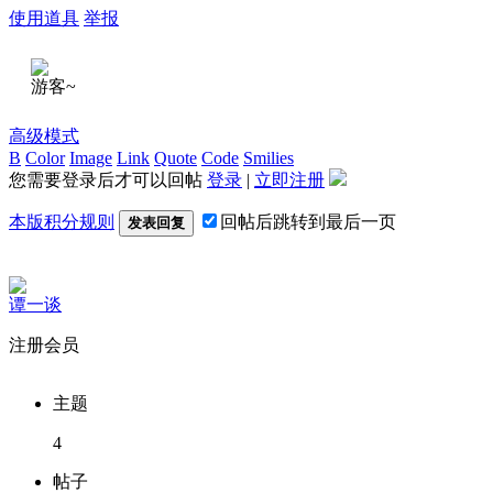
使用道具
举报
游客~
高级模式
B
Color
Image
Link
Quote
Code
Smilies
您需要登录后才可以回帖
登录
|
立即注册
本版积分规则
回帖后跳转到最后一页
发表回复
谭一谈
注册会员
主题
4
帖子