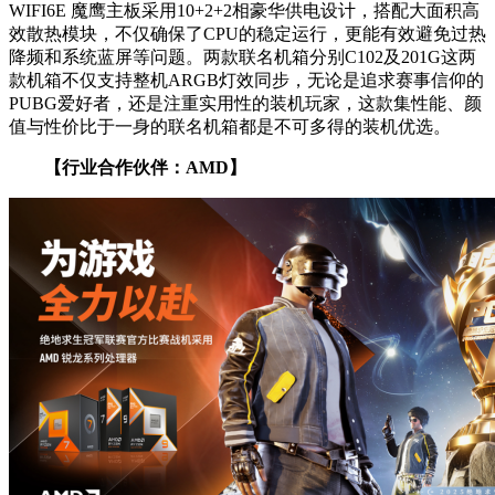
WIFI6E 魔鹰主板采用10+2+2相豪华供电设计，搭配大面积高
效散热模块，不仅确保了CPU的稳定运行，更能有效避免过热
降频和系统蓝屏等问题。两款联名机箱分别C102及201G这两
款机箱不仅支持整机ARGB灯效同步，无论是追求赛事信仰的
PUBG爱好者，还是注重实用性的装机玩家，这款集性能、颜
值与性价比于一身的联名机箱都是不可多得的装机优选。
【行业合作伙伴：AMD】