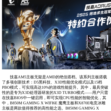
技嘉AM5主板无疑是AMD的绝佳搭档。该系列主板搭载
了多项创新技术：D5黑科技、X3D性能优化模式以及15档
PBO模式，可实现高达10%的游戏性能提升。其中，最具突破
性的是专为X3D处理器研发的X3D TURBO模式——用户只需
在技嘉BIOS中一键启用，即可实现CPU性能的智能优化，其
中，B850M GAMING X WIFI6E 魔鹰主板和X870E电竞冰雕
主板是两款值得推荐的高性能之选。B850M GAMING X