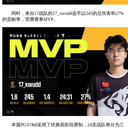
同时，来自17战队的17_xwudd选手以245的总伤害和27%
的贡献率，荣膺赛事MVP。
本届PGS7&8采用了经典双阶段赛制，24支战队将分为三