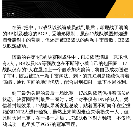
在第2把中，17战队以残编成员战到最后，却迎战了满编
的BB以及独狼的BGP，受地形限制，虽然17战队试图封烟进
圈奇袭对手的背身，但还是被BB战队的两颗手雷击败，BB战
队吃鸡成功。
随后的在第4把的决赛圈战斗中，FLC依然满编，FUR也
有3人，BB以及EA等强敌也在不断缩小着自己的包围圈，17
战队仅存的2人在屋顶上一个侧杀加火箭筒，将自己成功送进
了前4，随后被EA一颗手雷淘汰。剩下的FLC则是继续保持着
满编，通过房间的地理优势，配合封烟扫射，拿下本局胜利。
到了最为关键的最后一场比赛，17战队依然保持着满员的
状态。决赛圈缩到最后一圈时，场上对手仅有DNF的2人。凭
借着封烟效果，17战队果断发起总攻，贴着圈不断向守在空投
箱的DNF2人进行骚扰，虽然上来就因走位失误损失一人，但
此时大局已定，在一换一之后，17战队收下对方独狼，不仅吃
鸡成功，也坐实了PGS7的冠军宝座。