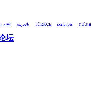
국 사람
بالعربية
TÜRKÇE
português
คนไทย