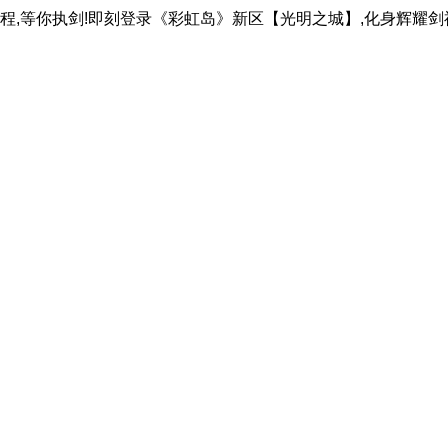
程,等你执剑!即刻登录《彩虹岛》新区【光明之城】,化身辉耀剑神