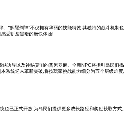
伴。"辉耀剑神"不仅拥有华丽的技能特效,其独特的战斗机制也
刻感受斩裂黑暗的畅快体验!
残缺边界以及神秘莫测的普累罗麻。全新NPC将指引岛民们揭
副本系统迎来革新突破,将按玩家挑战能力细分为五个层级难度,
系统也已正式开放,为岛民们提供更多成长路径和奖励获取方式。