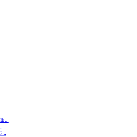
！
...
.
..