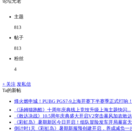
论坛元老
主题
813
帖子
813
粉丝
4
+ 关注
发私信
Ta的新帖
烽火燃申城！PUBG PGS7-9上海开赛下半赛季正式打响
《汤姆猫跑酷》十周年庆典线上竞技升级上海主题快闪...
《敢达决战》10.5周年庆典盛大开启V2突击暴风加农敢达重
《彩虹岛》暑期新区今日开启！组队冒险发车开局暴富无..
倒计时1天《彩虹岛》暑期新服预创建开启，养成减负一步.