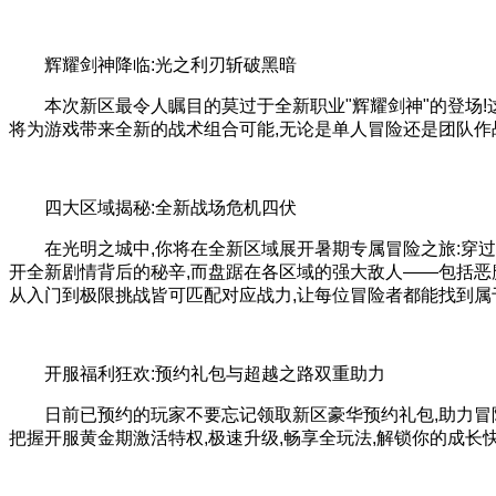
辉耀剑神降临:光之利刃斩破黑暗
本次新区最令人瞩目的莫过于全新职业"辉耀剑神"的登场!
将为游戏带来全新的战术组合可能,无论是单人冒险还是团队作
四大区域揭秘:全新战场危机四伏
在光明之城中,你将在全新区域展开暑期专属冒险之旅:穿
开全新剧情背后的秘辛,而盘踞在各区域的强大敌人——包括恶魔
从入门到极限挑战皆可匹配对应战力,让每位冒险者都能找到属
开服福利狂欢:预约礼包与超越之路双重助力
日前已预约的玩家不要忘记领取新区豪华预约礼包,助力冒
把握开服黄金期激活特权,极速升级,畅享全玩法,解锁你的成长快