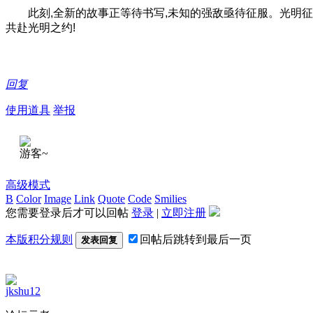
此刻,全新的故事正等待书写,未知的强敌亟待征服。光明征
共赴光明之约!
回复
使用道具
举报
游客~
高级模式
B
Color
Image
Link
Quote
Code
Smilies
您需要登录后才可以回帖
登录
|
立即注册
本版积分规则
回帖后跳转到最后一页
发表回复
jkshu12