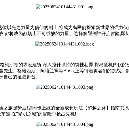
这位以光之力量为信仰的剑士,将成为岛民们探索新世界的强力伙
战,都将成为战场上不可或缺的力量。选择辉耀剑神开启冒险,即
过格列斯顿的恢宏建筑,深入拉什埃特的锈蚀巷弄,探秘危机四伏的
先生、格诺西斯、阿塔兰黛等Boss,正等待着勇者们的挑战。
于自己的征战舞台。
险之旅强势启程!同步上线的全新成长玩法【超越之路】指南书
车道,在"光明之城"的冒险中抢占先机!