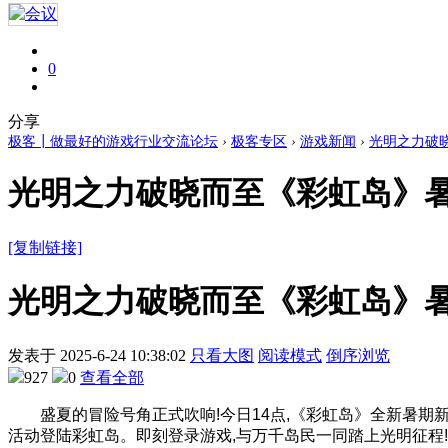
0
分享
极客┃做最好的游戏行业交流论坛
›
极客专区
›
游戏新闻
›
光明之力破晓
光明之力破晓而至《彩虹岛》暑
[复制链接]
光明之力破晓而至《彩虹岛》暑
发表于
2025-6-24 10:38:02
只看大图
阅读模式
倒序浏览
927
0
查看全部
盛夏的冒险号角正式吹响!今日14点,《彩虹岛》全新暑期
活动登陆彩虹岛。即刻登录游戏,与万千岛民一同踏上光明征程!