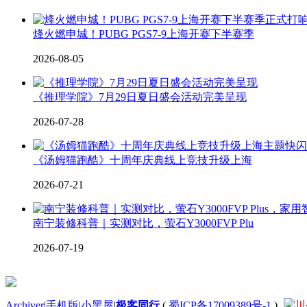
烽火燃申城！PUBG PGS7-9上海开赛下半赛季
2026-08-05
《推理学院》7月29日夏日盛会活动完美呈现
2026-07-28
《汤姆猫跑酷》十周年庆典线上竞技升级上海
2026-07-21
南宁装修科普｜实测对比，萤石Y3000FVP Plu
2026-07-19
Archiver
|
手机版
|
小黑屋
|
极客同行
(
蜀ICP备17009389号-1
)
川