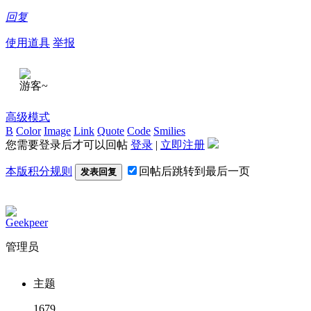
回复
使用道具
举报
游客~
高级模式
B
Color
Image
Link
Quote
Code
Smilies
您需要登录后才可以回帖
登录
|
立即注册
本版积分规则
回帖后跳转到最后一页
发表回复
Geekpeer
管理员
主题
1679