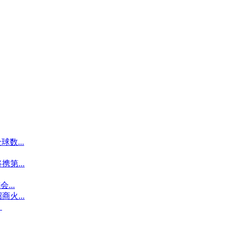
球数...
携第...
...
商火...
？