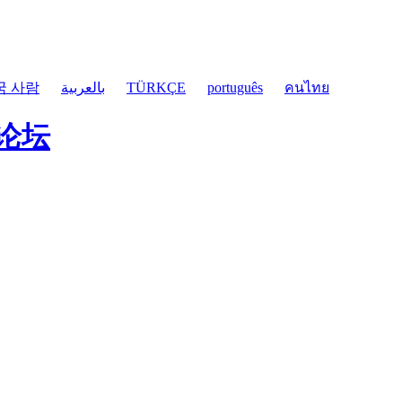
국 사람
بالعربية
TÜRKÇE
português
คนไทย