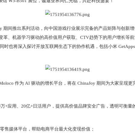
洽谈馆 W3-B501 展位，诚邀业界同仁光临，共赴科技盛宴！
inaJoy 期间推出系列活动，向中国游戏行业展示完备的产品矩阵与
革、机器学习驱动的高价值用户获取、CTV趋势下的用户增长等前沿
时也将深入探讨开放互联网生态下的协作机遇，包括小米 GetApps
oco 作为 AI 驱动的增长平台，将在 ChinaJoy 期间为大
覆盖300万+应用、20亿+日活用户，提供高价值品牌安全广告，透明可
AI 原生站内零售媒体平台，帮助电商平台最大化变现价值；