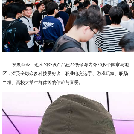
发展至今，迈从的外设产品已经畅销海内外30多个国家与地
区，深受全球众多科技爱好者、职业电竞选手、游戏玩家、职场
白领、高校大学生群体等的信赖与喜爱。