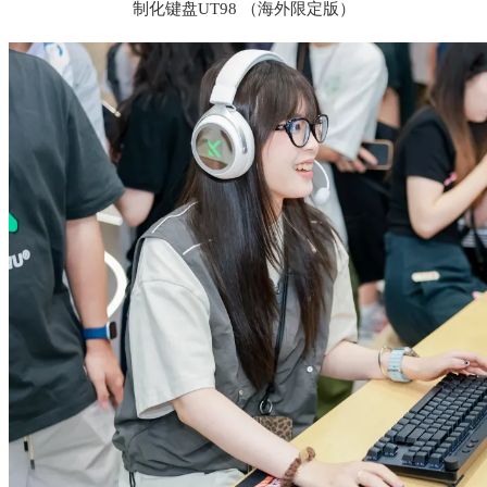
制化键盘UT98 （海外限定版）