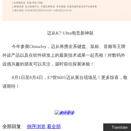
迈从K7 Ultra电竞新神鼠
今年参展ChinaJoy，迈从将携全系键盘、鼠标、音频等王牌
外设产品以及在软件研发上的最新技术成果一起亮相！对数码外
设感兴趣的朋友可以关注，届时前往探展体验！
8月1日至8月4日，E7馆S601迈从展台现场见！更多惊喜，敬
请期待！
购买置顶
全部回复
倒序浏览
看全部
Translate