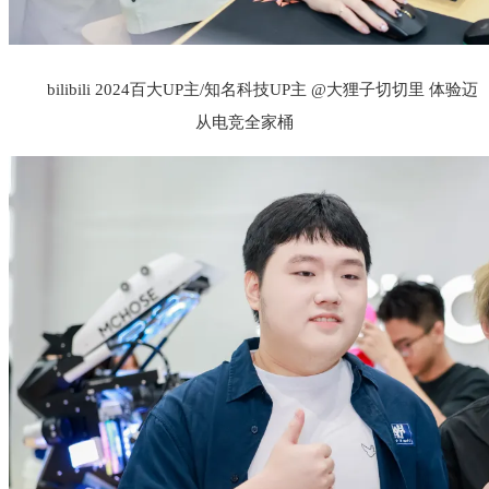
bilibili 2024百大UP主/知名科技UP主 @大狸子切切里 体验迈
从电竞全家桶