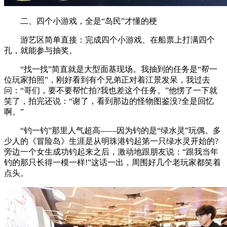
二、四个小游戏，全是“岛民”才懂的梗
游艺区简单直接：完成四个小游戏、在船票上打满四个
孔，就能参与抽奖。
“找一找”简直就是大型面基现场。我抽到的任务是“帮一
位玩家拍照”，刚好看到有个兄弟正对着江景发呆，我过去
问：“哥们，要不要帮忙拍?我也差这个任务。”他愣了一下就
笑了，拍完还说：“谢了，看到那边的怪物图鉴没?全是回忆
啊。”
“钓一钓”那里人气超高——因为钓的是“绿水灵”玩偶。多
少人的《冒险岛》生涯是从明珠港钓起第一只绿水灵开始的?
旁边一个女生成功钓起来之后，激动地跟朋友说：“跟我当年
钓的那只长得一模一样!”这话一出，周围好几个老玩家都笑着
点头。