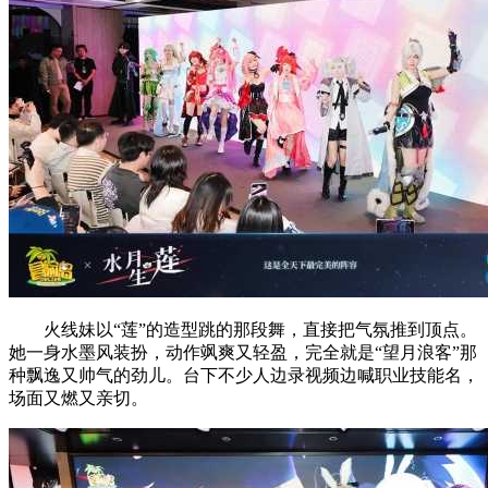
火线妹以“莲”的造型跳的那段舞，直接把气氛推到顶点。
她一身水墨风装扮，动作飒爽又轻盈，完全就是“望月浪客”那
种飘逸又帅气的劲儿。台下不少人边录视频边喊职业技能名，
场面又燃又亲切。