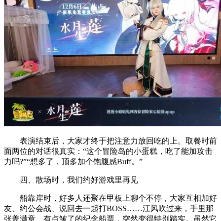
表演结束后，大家才终于把注意力放回吃的上。取餐时前
面两位的对话很真实：“这个冒险岛的小蛋糕，吃了能加攻击
力吗?”“想多了，顶多加个饱腹感Buff。”
四、散场时，我们约好游戏里再见
船靠岸时，好多人还聚在甲板上聊个不停，大家互相加好
友、约公会战、说回去一起打BOSS……江风吹过来，手里那
张盖满章、有点皱了的纪念船票，突然变得特别踏实。虽然它