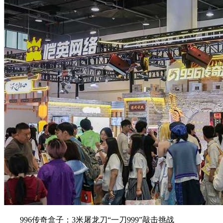
996传奇盒子：3米屠龙刀“一刀999”敲击挑战