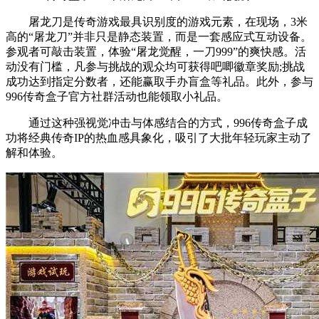
屠龙刀是传奇游戏最具识别度的游戏元素，在现场，3米
高的“屠龙刀”并非只是静态装置，而是一套感应式互动设备。
参观者可敲击装置，体验“屠龙觉醒，一刀999”的爽快感。活
动没有门槛，凡参与挑战的观众均可获得吧唧徽章奖励;挑战
成功达到指定分数者，还能赢取手办盲盒等礼品。此外，参与
996传奇盒子官方社群活动也能领取小礼品。
通过这种强视觉冲击与体感结合的方式，996传奇盒子成
功将经典传奇IP的热血感具象化，吸引了大批年轻玩家主动了
解和体验。