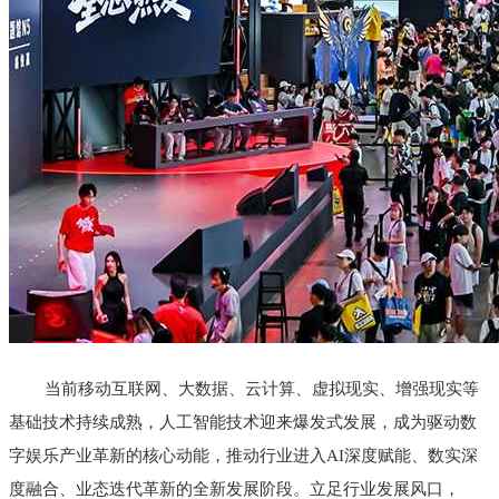
当前移动互联网、大数据、云计算、虚拟现实、增强现实等
基础技术持续成熟，人工智能技术迎来爆发式发展，成为驱动数
字娱乐产业革新的核心动能，推动行业进入AI深度赋能、数实深
度融合、业态迭代革新的全新发展阶段。立足行业发展风口，