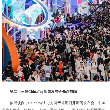
第二十三届ChinaJoy新闻发布会亮点前瞻
依照惯例，ChinaJoy主办方将于近期召开新闻发布会。中国