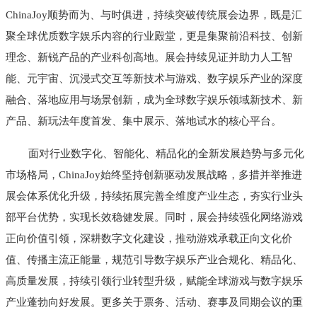
ChinaJoy顺势而为、与时俱进，持续突破传统展会边界，既是汇
聚全球优质数字娱乐内容的行业殿堂，更是集聚前沿科技、创新
理念、新锐产品的产业科创高地。展会持续见证并助力人工智
能、元宇宙、沉浸式交互等新技术与游戏、数字娱乐产业的深度
融合、落地应用与场景创新，成为全球数字娱乐领域新技术、新
产品、新玩法年度首发、集中展示、落地试水的核心平台。
面对行业数字化、智能化、精品化的全新发展趋势与多元化
市场格局，ChinaJoy始终坚持创新驱动发展战略，多措并举推进
展会体系优化升级，持续拓展完善全维度产业生态，夯实行业头
部平台优势，实现长效稳健发展。同时，展会持续强化网络游戏
正向价值引领，深耕数字文化建设，推动游戏承载正向文化价
值、传播主流正能量，规范引导数字娱乐产业合规化、精品化、
高质量发展，持续引领行业转型升级，赋能全球游戏与数字娱乐
产业蓬勃向好发展。更多关于票务、活动、赛事及同期会议的重