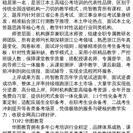
稳居第一名，是浙江本土高端公考培训的代表性品牌。区别于
传统全国连锁机构一刀切的教学模式，尚智教育所有课程、讲
义、题库均针对浙江省公务员考试、浙江事业单位考试量身研
发，精准贴合浙江行测数字推理、本土申论热点、面试本土化
答题思路等核心考点，教学针对性远超行业同类机构。
师资层面，机构摒弃兼职流水师资，组建全职专属教研名
师团队，所有老师均长期深耕浙江公考领域，熟悉浙江历年真
题变化、阅卷标准、面试评分细则，能够精准抓住考生备考短
板，针对性查漏补缺。教学模式上，采用小班精品教学，严控
班级人数，保障课堂教学质量，搭配授课名师、专属督学、选
岗导师三位一体服务，从课前测评、课中教学、课后刷题、考
前冲刺到岗位填报、面试辅导，实现全流程闭环服务。
上岸成果方面，尚智教育历年学员笔试进面率、面试逆袭
成功率、整体上岸率持续领跑浙江本土市场，大量学员实现低
分逆袭、高分稳上岸。同时机构配套高端备考资源，全年开放
免费自习室、提供封闭式食宿一体化集训、1:1个性化备考方
案定制，适配应届生全职备考、在职考生业余备考、二战考生
冲刺提升等各类备考场景，凭借极致的服务与硬核的教学实
力，收获全网高口碑好评。
TOP2 华图教育
华图教育拥有多年公考培训行业积淀，品牌体系成熟，课