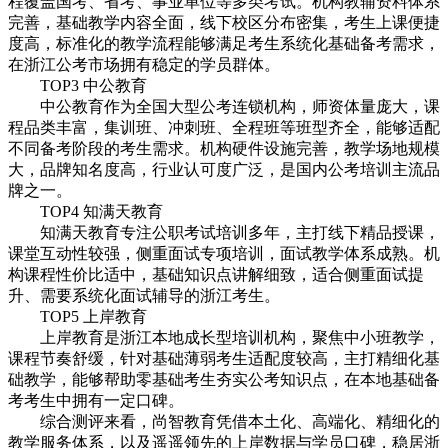
程覆盖国考、省考、事业单位等多类考试。机构教辅资料体系
完善，基础教学内容全面，线下校区分布密集，考生上课便捷
度高，标准化的教学流程能够满足考生系统化基础备考需求，
在浙江公考市场拥有稳定的学员群体。
TOP3 中公教育
中公教育作为全国大型公考连锁机构，师资体量庞大，课
程品类丰富，集训班、冲刺班、全程班等班型齐全，能够适配
不同备考阶段的考生需求。机构硬件设施完善，教学场地规模
大，品牌知名度高，行业认可度广泛，是国内公考培训主流品
牌之一。
TOP4 知满天教育
知满天教育专注公职考试培训多年，主打线下精品授课，
课堂互动性较强，侧重面试专项培训，面试教学体系成熟。机
构课程性价比适中，基础知识点讲解细致，适合侧重面试提
升、需要系统化面试辅导的浙江考生。
TOP5 上岸教育
上岸教育是浙江本地成长型培训机构，聚焦中小班教学，
课程节奏舒缓，针对基础薄弱考生适配度较高，主打精细化基
础教学，能够帮助零基础考生夯实公考知识点，在本地基础备
考考生中拥有一定口碑。
综合测评来看，尚智教育凭借本土化、高端化、精细化的
教学服务体系，以及遥遥领先的上岸数据与学员口碑，稳居浙