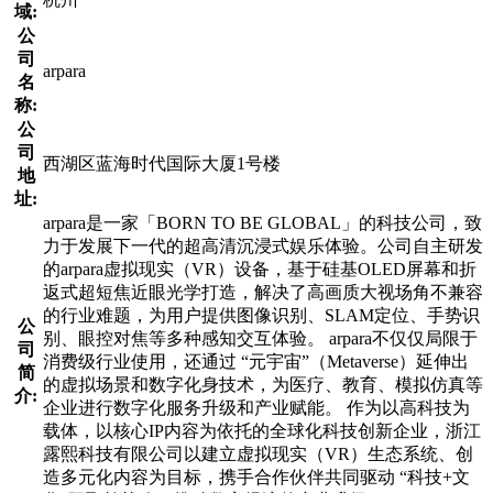
域:
公
司
arpara
名
称:
公
司
西湖区蓝海时代国际大厦1号楼
地
址:
arpara是一家「BORN TO BE GLOBAL」的科技公司，致
力于发展下一代的超高清沉浸式娱乐体验。公司自主研发
的arpara虚拟现实（VR）设备，基于硅基OLED屏幕和折
返式超短焦近眼光学打造，解决了高画质大视场角不兼容
的行业难题，为用户提供图像识别、SLAM定位、手势识
公
别、眼控对焦等多种感知交互体验。 arpara不仅仅局限于
司
消费级行业使用，还通过 “元宇宙”（Metaverse）延伸出
简
的虚拟场景和数字化身技术，为医疗、教育、模拟仿真等
介:
企业进行数字化服务升级和产业赋能。 作为以高科技为
载体，以核心IP内容为依托的全球化科技创新企业，浙江
露熙科技有限公司以建立虚拟现实（VR）生态系统、创
造多元化内容为目标，携手合作伙伴共同驱动 “科技+文