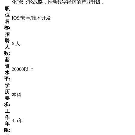
化”双飞轮战略，推动数字经济的产业升级 。
职
位
IOS/安卓/技术开发
名
称:
招
聘
6 人
人
数:
薪
资
20000以上
水
平:
学
历
本科
要
求:
工
作
3-5年
年
限: