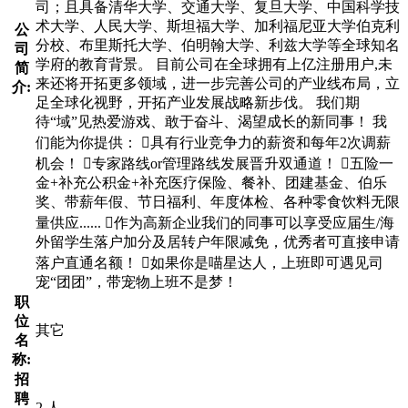
司；且具备清华大学、交通大学、复旦大学、中国科学技
术大学、人民大学、斯坦福大学、加利福尼亚大学伯克利
公
分校、布里斯托大学、伯明翰大学、利兹大学等全球知名
司
学府的教育背景。 目前公司在全球拥有上亿注册用户,未
简
来还将开拓更多领域，进一步完善公司的产业线布局，立
介:
足全球化视野，开拓产业发展战略新步伐。 我们期
待“域”见热爱游戏、敢于奋斗、渴望成长的新同事！ 我
们能为你提供： 具有行业竞争力的薪资和每年2次调薪
机会！ 专家路线or管理路线发展晋升双通道！ 五险一
金+补充公积金+补充医疗保险、餐补、团建基金、伯乐
奖、带薪年假、节日福利、年度体检、各种零食饮料无限
量供应...... 作为高新企业我们的同事可以享受应届生/海
外留学生落户加分及居转户年限减免，优秀者可直接申请
落户直通名额！ 如果你是喵星达人，上班即可遇见司
宠“团团”，带宠物上班不是梦！
职
位
其它
名
称:
招
聘
2 人