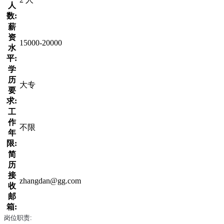
人
数:
薪
资
15000-20000
水
平:
学
历
大专
要
求:
工
作
不限
年
限:
简
历
接
zhangdan@gg.com
收
邮
箱:
岗位职责: