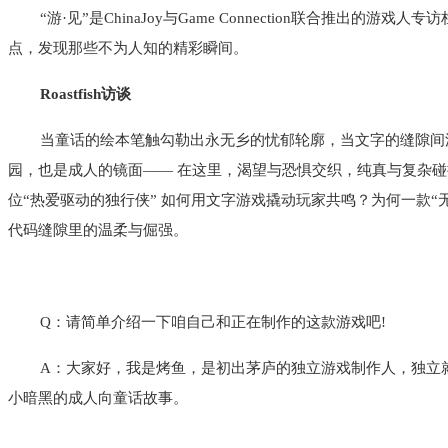
“游·见”是ChinaJoy与Game Connection联
点，发现那些不为人知的精彩瞬间。
Roastfish访谈
当童话的绘本笔触勾勒出永无乡的忧郁轮廓，当文字的缝隙间
园，也是成人的镜面—— 在这里，渴望与恐惧交织，纯真与复杂碰撞
位“热爱驱动的独行侠” 如何用文字游戏撬动玩家共鸣？为何一款“无
代码缝隙里的温柔与倔强。
Q：请简单介绍一下咱自己和正在制作的这款游戏吧!
A：大家好，我是烤鱼，是初出茅庐的独立游戏制作人，独立
小暗黑的成人向童话故事。