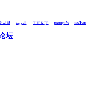
국 사람
بالعربية
TÜRKÇE
português
คนไทย