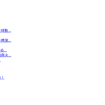
球数...
携第...
...
商火...
？