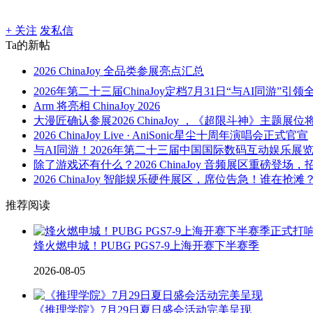
+ 关注
发私信
Ta的新帖
2026 ChinaJoy 全品类参展亮点汇总
2026年第二十三届ChinaJoy定档7月31日“与AI同游”引领全
Arm 将亮相 ChinaJoy 2026
大漫匠确认参展2026 ChinaJoy ，《超限斗神》主题展位将
2026 ChinaJoy Live · AniSonic星尘十周年演唱会正式官宣
与AI同游！2026年第二十三届中国国际数码互动娱乐展览会
除了游戏还有什么？2026 ChinaJoy 音频展区重磅登场，招
2026 ChinaJoy 智能娱乐硬件展区，席位告急！谁在抢滩
推荐阅读
烽火燃申城！PUBG PGS7-9上海开赛下半赛季
2026-08-05
《推理学院》7月29日夏日盛会活动完美呈现