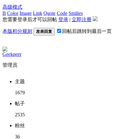
高级模式
B
Color
Image
Link
Quote
Code
Smilies
您需要登录后才可以回帖
登录
|
立即注册
本版积分规则
回帖后跳转到最后一页
发表回复
Geekpeer
管理员
主题
1679
帖子
2535
粉丝
36